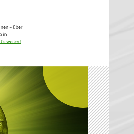
nnen – über
o in
t’s weiter!