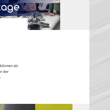
 können als
r der
n