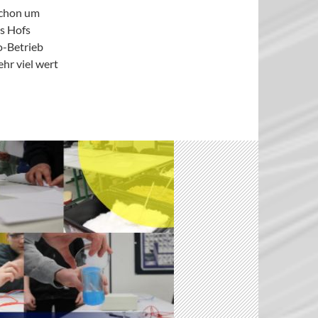
schon um
s Hofs
io-Betrieb
ehr viel wert