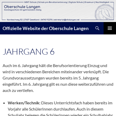
Zum
Inhalt
springen
Suchen
Offizielle Website der Oberschule Langen
PRIMÄR
MENÜ
JAHRGANG 6
Auch im 6. Jahrgang hält die Berufsorientierung Einzug und
wird in verschiedenen Bereichen miteinander verknüpft. Die
Grundvoraussetzungen wurden bereits im 5. Jahrgang
eingeführt. Im 6. Jahrgang gilt es nun diese weiterzuführen und
auch zu vertiefen.
Werken/Technik:
Dieses Unterrichtsfach haben bereits im
Vorjahr alle SchülerInnen durchlaufen. Auch in diesem
Schuljahr belegen die SchülerInnen wieder ein Schulhabjahr