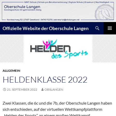
Zum
Inhalt
springen
Suchen
Offizielle Website der Oberschule Langen
PRIMÄR
MENÜ
ALLGEMEIN
HELDENKLASSE 2022
21. SEPTEMBER 2022
OBSLANGEN
Zwei Klassen, die 6c und die 7b, der Oberschule Langen haben
sich entschieden, auf der virtuellen Wettkampfplattform
„Helden des Sports“ an einem großen Wettkampf