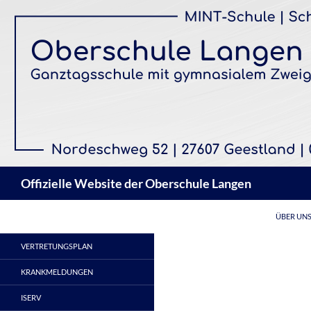
Zum
Inhalt
springen
Suchen
Offizielle Website der Oberschule Langen
ÜBER UN
VERTRETUNGSPLAN
KRANKMELDUNGEN
ISERV