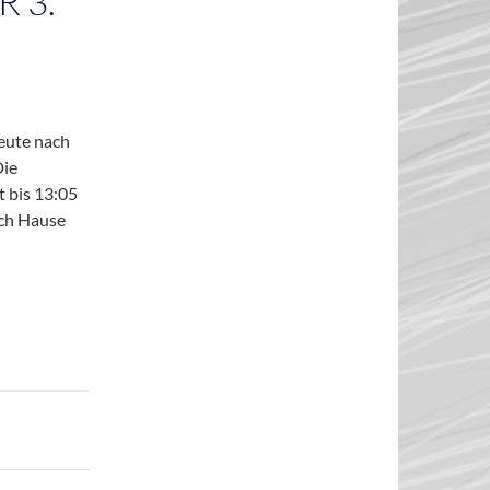
 3.
eute nach
Die
t bis 13:05
ach Hause