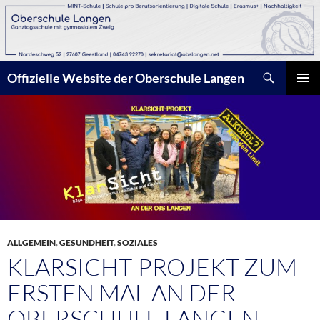
Zum
Inhalt
springen
Suchen
Offizielle Website der Oberschule Langen
PRIMÄR
MENÜ
ALLGEMEIN
,
GESUNDHEIT
,
SOZIALES
KLARSICHT-PROJEKT ZUM
ERSTEN MAL AN DER
OBERSCHULE LANGEN