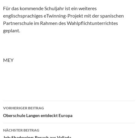
Für das kommende Schuljahr ist ein weiteres
englischsprachiges eTwinning-Projekt mit der spanischen
Partnerschule im Rahmen des Wahlpflichtunterrichtes
geplant.
MEY
Beitragsnavigation
VORHERIGER BEITRAG
Oberschule Langen entdeckt Europa
NÄCHSTER BEITRAG
Job-Shadowing: Besuch aus Vallada