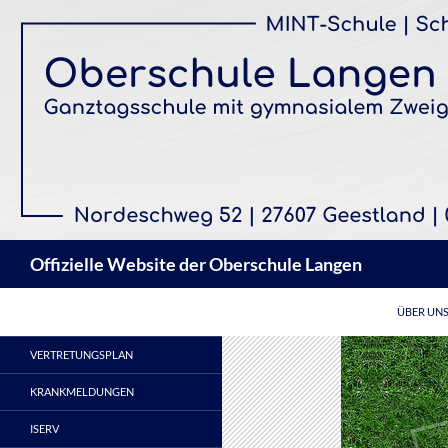
Zum
Inhalt
springen
Suchen
Offizielle Website der Oberschule Langen
ÜBER UN
VERTRETUNGSPLAN
KRANKMELDUNGEN
ISERV