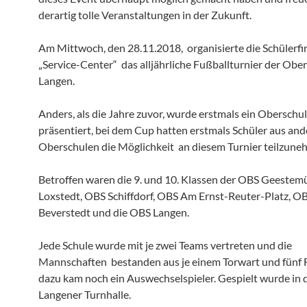
derartig tolle Veranstaltungen in der Zukunft.
Am Mittwoch, den 28.11.2018, organisierte die Schülerf
„Service-Center“ das alljährliche Fußballturnier der Obe
Langen.
Anders, als die Jahre zuvor, wurde erstmals ein Obersch
präsentiert, bei dem Cup hatten erstmals Schüler aus an
Oberschulen die Möglichkeit an diesem Turnier teilzune
Betroffen waren die 9. und 10. Klassen der OBS Geeste
Loxstedt, OBS Schiffdorf, OBS Am Ernst-Reuter-Platz, O
Beverstedt und die OBS Langen.
Jede Schule wurde mit je zwei Teams vertreten und die
Mannschaften bestanden aus je einem Torwart und fünf F
dazu kam noch ein Auswechselspieler. Gespielt wurde in 
Langener Turnhalle.