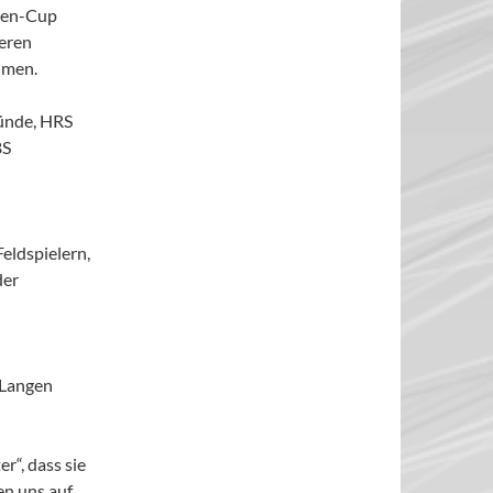
ulen-Cup
deren
hmen.
münde, HRS
BS
eldspielern,
der
 Langen
r“, dass sie
en uns auf