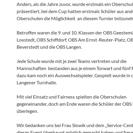
Anders, als die Jahre zuvor, wurde erstmals ein Obersch
präsentiert, bei dem Cup hatten erstmals Schüler aus an
Oberschulen die Möglichkeit an diesem Turnier teilzune
Betroffen waren die 9. und 10. Klassen der OBS Geeste
Loxstedt, OBS Schiffdorf, OBS Am Ernst-Reuter-Platz, O
Beverstedt und die OBS Langen.
Jede Schule wurde mit je zwei Teams vertreten und die
Mannschaften bestanden aus je einem Torwart und fünf F
dazu kam noch ein Auswechselspieler. Gespielt wurde in 
Langener Turnhalle.
Mit viel Einsatz und Fairness spielten die Oberschulen
gegeneinander, doch am Ende waren die Schüler der OBS
überlegen.
Wir bedanken uns bei Frau Slowik und dem „Service-Cente
dieses Event überhaupt möglich gemacht haben und freu