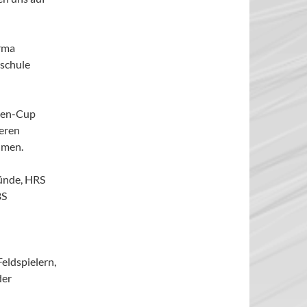
irma
rschule
ulen-Cup
deren
hmen.
münde, HRS
BS
eldspielern,
der