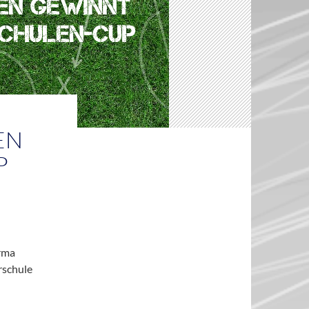
EN
P
irma
rschule