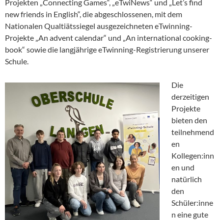
Projekten „Connecting Games“, „eTwiNews“ und „Let’s find
new friends in English“, die abgeschlossenen, mit dem
Nationalen Qualtiätssiegel ausgezeichneten eTwinning-
Projekte „An advent calendar“ und „An international cooking-
book“ sowie die langjährige eTwinning-Registrierung unserer
Schule.
Die
derzeitigen
Projekte
bieten den
teilnehmend
en
Kollegen:inn
en und
natürlich
den
Schüler:inne
n eine gute