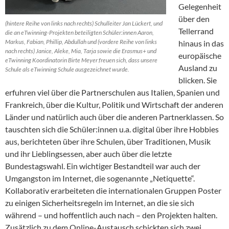
Gelegenheit
über den
(hintere Reihe von links nach rechts) Schulleiter Jan Lückert, und
Tellerrand
die an eTwinning-Projekten beteiligten Schüler:innen Aaron,
Markus, Fabian, Phillip, Abdullah und (vordere Reihe von links
hinaus in das
nach rechts) Janice, Aleke, Mia, Tarja sowie die Erasmus+ und
europäische
eTwinning Koordinatorin Birte Meyer freuen sich, dass unsere
Ausland zu
Schule als eTwinning Schule ausgezeichnet wurde.
blicken. Sie
erfuhren viel über die Partnerschulen aus Italien, Spanien und
Frankreich, über die Kultur, Politik und Wirtschaft der anderen
Länder und natürlich auch über die anderen Partnerklassen. So
tauschten sich die Schüler:innen u.a. digital über ihre Hobbies
aus, berichteten über ihre Schulen, über Traditionen, Musik
und ihr Lieblingsessen, aber auch über die letzte
Bundestagswahl. Ein wichtiger Bestandteil war auch der
Umgangston im Internet, die sogenannte „Netiquette“.
Kollaborativ erarbeiteten die internationalen Gruppen Poster
zu einigen Sicherheitsregeln im Internet, an die sie sich
während – und hoffentlich auch nach – den Projekten halten.
Zusätzlich zu dem Online-Austausch schickten sich zwei