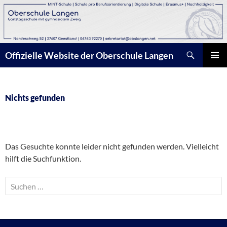
Zum
Inhalt
springen
Suchen
Offizielle Website der Oberschule Langen
PRIMÄR
MENÜ
Nichts gefunden
Das Gesuchte konnte leider nicht gefunden werden. Vielleicht
hilft die Suchfunktion.
Suchen
nach: