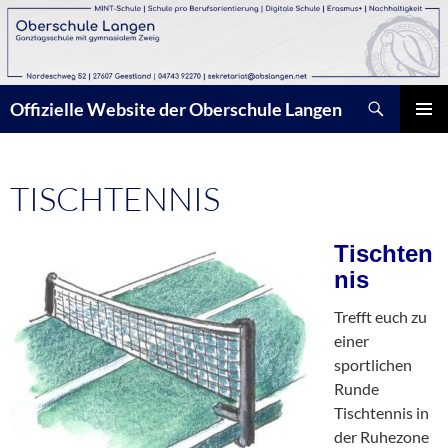
Zum
Inhalt
springen
Suchen
Offizielle Website der Oberschule Langen
PRIMÄR
MENÜ
TISCHTENNIS
Tischten
nis
Trefft euch zu
einer
sportlichen
Runde
Tischtennis in
der Ruhezone