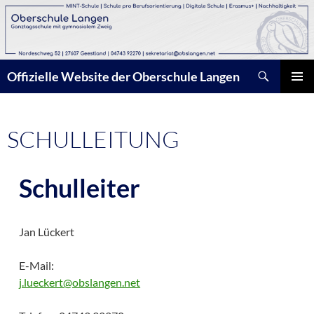
Zum
Inhalt
springen
Suchen
Offizielle Website der Oberschule Langen
PRIMÄR
MENÜ
SCHULLEITUNG
Schulleiter
Jan Lückert
E-Mail:
j.lueckert@obslangen.net