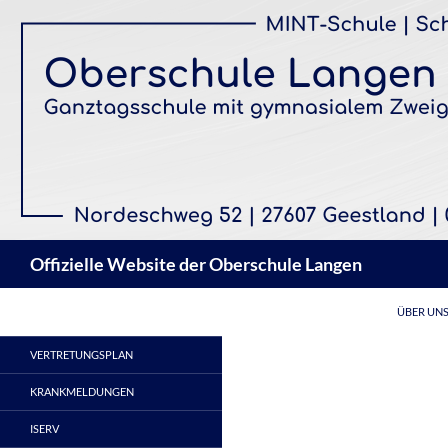
Zum
Inhalt
springen
Suchen
Offizielle Website der Oberschule Langen
ÜBER UN
VERTRETUNGSPLAN
KRANKMELDUNGEN
ISERV