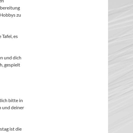
en
rbereitung
 Hobbys zu
 Tafel, es
en und dich
h, gespielt
ich bitte in
n und deiner
ag ist die