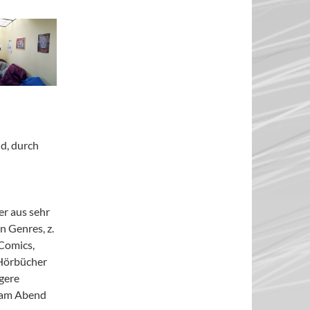
nd, durch
er aus sehr
n Genres, z.
Comics,
Hörbücher
ngere
e am Abend