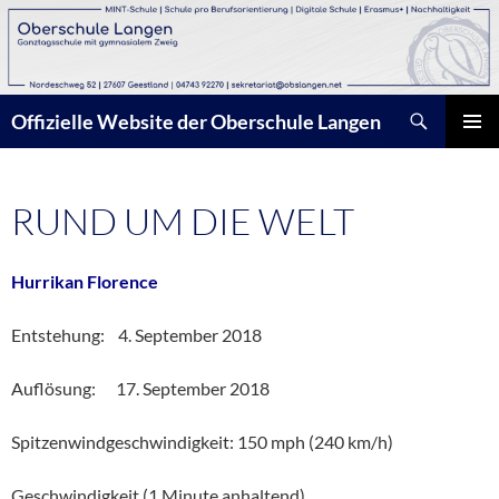
Zum
Inhalt
springen
Suchen
Offizielle Website der Oberschule Langen
PRIMÄR
MENÜ
RUND UM DIE WELT
Hurrikan Florence
Entstehung: 4. September 2018
Auflösung: 17. September 2018
Spitzenwindgeschwindigkeit: 150 mph (240 km/h)
Geschwindigkeit (1 Minute anhaltend)