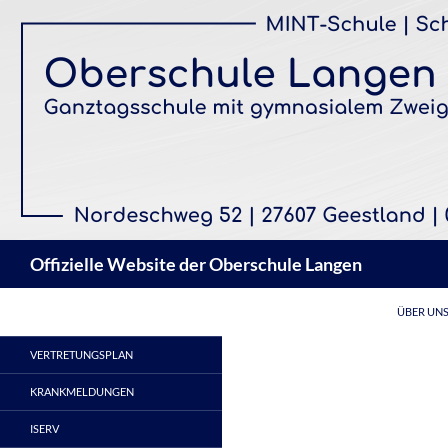
Zum
Inhalt
springen
Suchen
Offizielle Website der Oberschule Langen
ÜBER UN
VERTRETUNGSPLAN
KRANKMELDUNGEN
ISERV