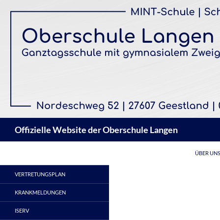
Zum
Inhalt
springen
Suchen
Offizielle Website der Oberschule Langen
ÜBER UN
VERTRETUNGSPLAN
KRANKMELDUNGEN
ISERV