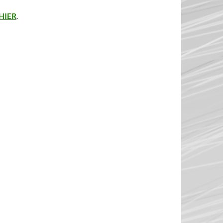
HIER
.