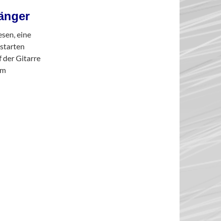
fänger
esen, eine
 starten
f der Gitarre
im