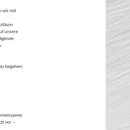
 wir mit
ubiläum
uf unsere
rägende
n
 zu begehen:
gemeinsamer
zt vor –